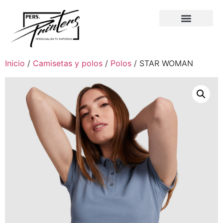
Inicio
/
Camisetas y polos
/
Polos
/ STAR WOMAN