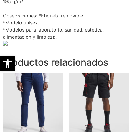
195 g/m².
Observaciones: *Etiqueta removible.
*Modelo unisex.
*Modelos para laboratorio, sanidad, estética,
alimentación y limpieza.
Abrir barra de herramientas
Productos relacionados