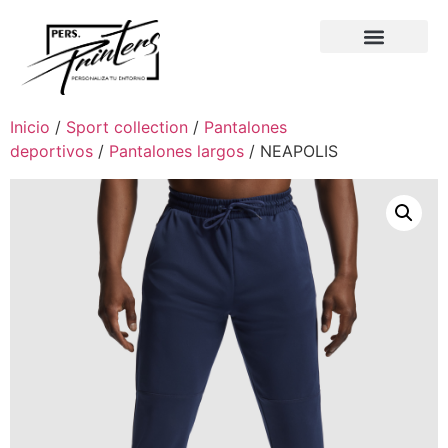
Inicio
/
Sport collection
/
Pantalones
deportivos
/
Pantalones largos
/ NEAPOLIS