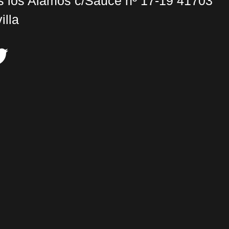
s los Alamos c/Sauce nº 17-19 41703
lla