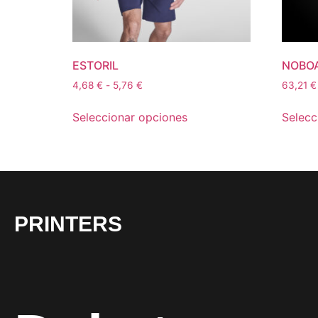
ESTORIL
NOBO
4,68
€
-
5,76
€
63,21
€
Seleccionar opciones
Selecc
PRINTERS