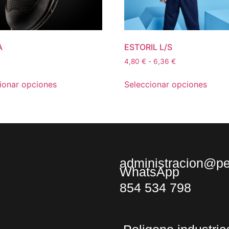
A
ESTORIL L/S
4,80
€
-
6,36
€
ionar opciones
Seleccionar opciones
administracion@per
WhatsApp
854 534 798