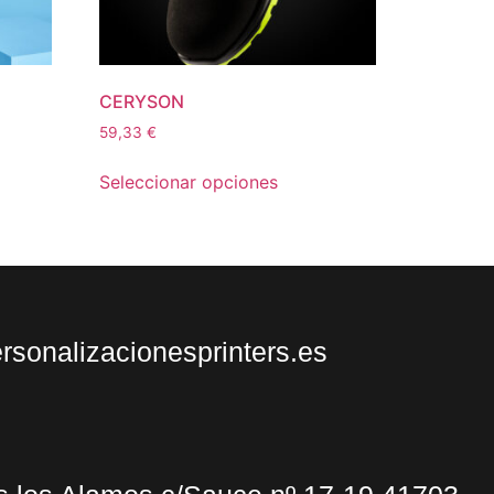
CERYSON
59,33
€
Seleccionar opciones
sonalizacionesprinters.es