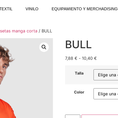
TEXTIL
VINILO
EQUIPAMIENTO Y MERCHADISING
setas manga corta
/ BULL
BULL
7,88
€
-
10,40
€
Talla
Color