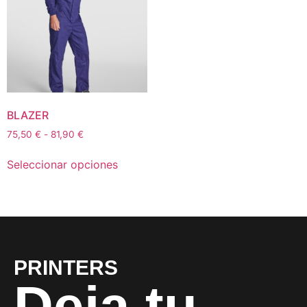
BLAZER
75,50
€
-
81,90
€
Seleccionar opciones
PRINTERS
Deja tu