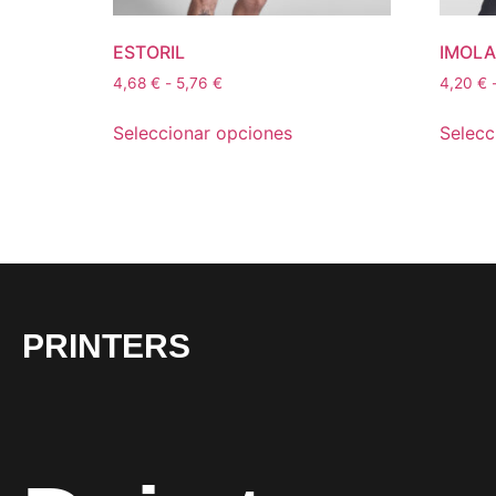
ESTORIL
IMOLA
4,68
€
-
5,76
€
4,20
€
Seleccionar opciones
Selecc
PRINTERS