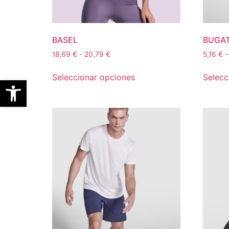
BASEL
BUGAT
18,69
€
-
20,79
€
5,16
€
-
Seleccionar opciones
Selecc
Abrir barra de herramientas