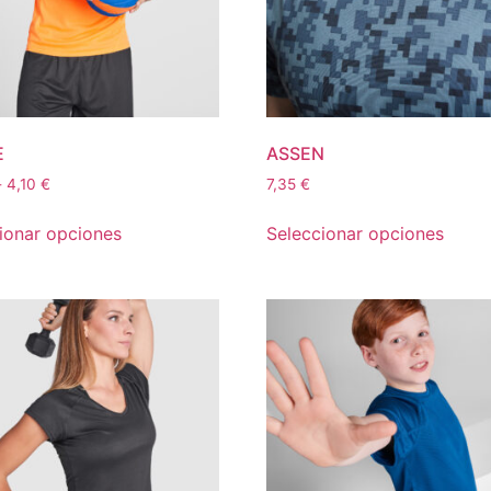
E
ASSEN
-
4,10
€
7,35
€
ionar opciones
Seleccionar opciones