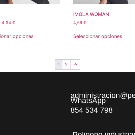
IMOLA WOMAN
-
4,94
€
4,56
€
ionar opciones
Seleccionar opciones
1
2
→
administracion@per
WhatsApp
854 534 798
Poligono industria