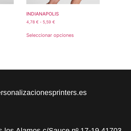
INDIANAPOLIS
4,78
€
-
5,59
€
Seleccionar opciones
sonalizacionesprinters.es
s los Alamos c/Sauce nº 17-19 41703