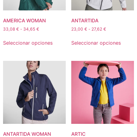
AMERICA WOMAN
ANTARTIDA
33,08
€
-
34,65
€
23,00
€
-
27,62
€
Seleccionar opciones
Seleccionar opciones
ANTARTIDA WOMAN
ARTIC