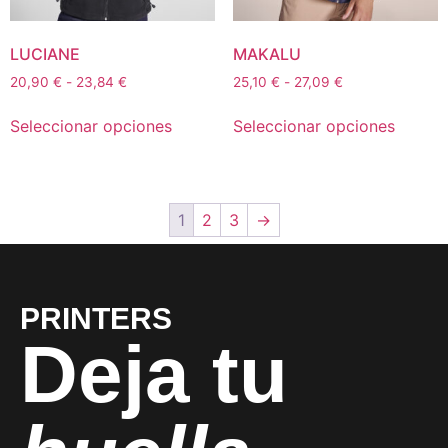
LUCIANE
MAKALU
20,90
€
-
23,84
€
25,10
€
-
27,09
€
Seleccionar opciones
Seleccionar opciones
1
2
3
→
PRINTERS
Deja tu