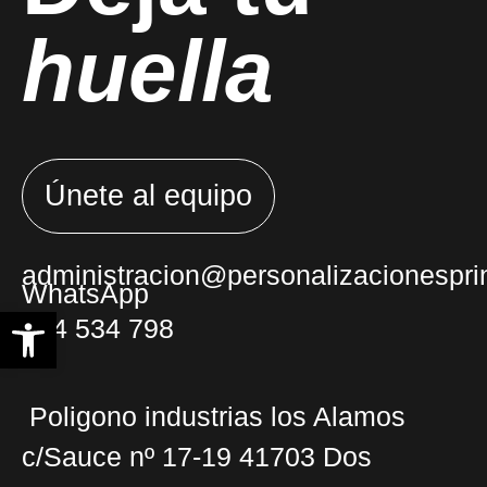
huella
Únete al equipo
administracion@personalizacionesprin
WhatsApp
Abrir barra de herramientas
854 534 798
Poligono industrias los Alamos
c/Sauce nº 17-19 41703 Dos